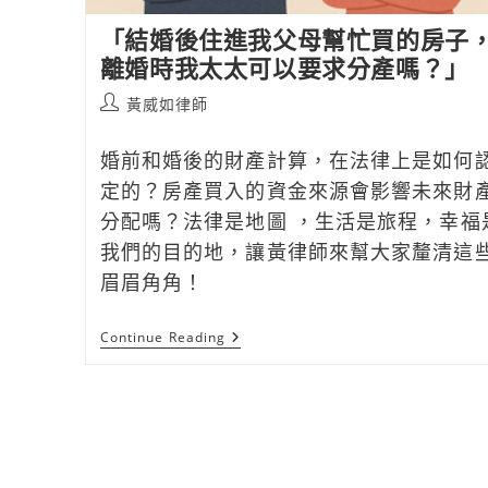
「結婚後住進我父母幫忙買的房子
離婚時我太太可以要求分產嗎？」
Post
黃威如律師
author:
婚前和婚後的財產計算，在法律上是如何
定的？房產買入的資金來源會影響未來財
分配嗎？法律是地圖 ，生活是旅程，幸福
我們的目的地，讓黃律師來幫大家釐清這
眉眉角角！
「結
Continue Reading
婚
後
住
進
我
父
母
幫