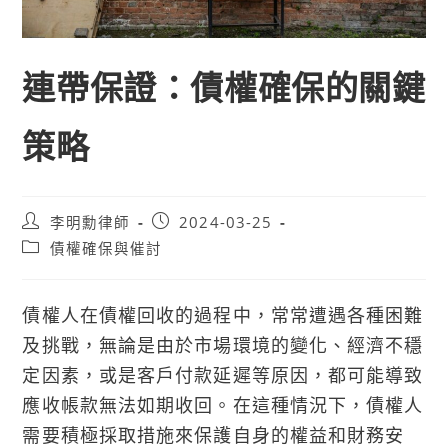
連帶保證：債權確保的關鍵
策略
Post
Post
李明勳律師
2024-03-25
author:
published:
Post
債權確保與催討
category:
債權人在債權回收的過程中，常常遭遇各種困難
及挑戰，無論是由於市場環境的變化、經濟不穩
定因素，或是客戶付款延遲等原因，都可能導致
應收帳款無法如期收回。在這種情況下，債權人
需要積極採取措施來保護自身的權益和財務安