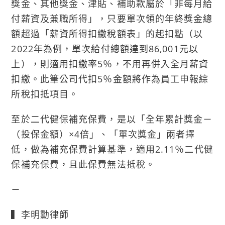
獎金、其他獎金、津貼、補助款屬於「非每月給
付薪資及兼職所得」，只要單次領的年終獎金總
額超過「薪資所得扣繳稅額表」的起扣點（以
2022年為例，單次給付總額達到86,001元以
上），則適用扣繳率5％，不用再併入全月薪資
扣繳。此筆公司代扣5％金額將作為員工申報綜
所稅扣抵項目。
至於二代健保補充保費，是以「全年累計獎金－
（投保金額）×4倍」、「單次獎金」兩者擇
低，做為補充保費計算基準，適用2.11％二代健
保補充保費，且此保費無法抵稅。
－
▍李明勳律師