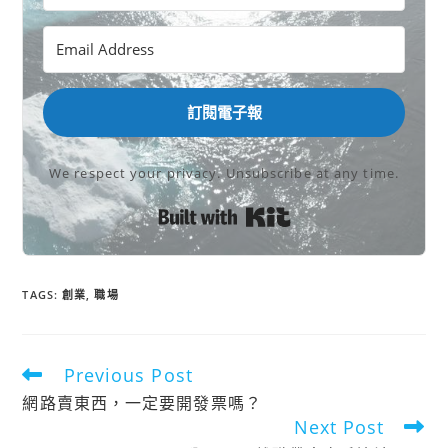
訂閱電子報
We respect your privacy. Unsubscribe at any time.
Built with Kit
TAGS:
創業
,
職場
Previous Post
Read
網路賣東西，一定要開發票嗎？
more
Next Post
articles