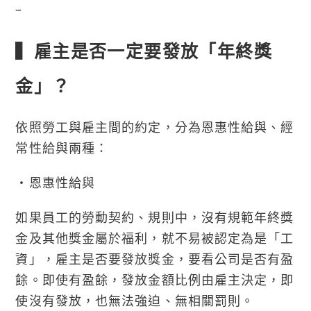
–
▍雇主是否一定要發放「年終獎
金」？
依照勞工與雇主間的約定，分為恩惠性給與、經
常性給與兩種：
・恩惠性給與
如果員工的勞動契約、規則中，沒有規範年終獎
金及其他獎金屬於福利，就不易被認定為是「工
資」，雇主是否要發放獎金，要看公司是否有盈
餘。即使有盈餘，發放金額比例由雇主決定，即
使沒有發放，也無法強迫、無相關罰則。