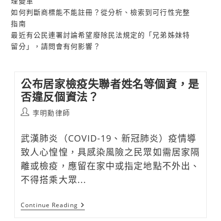
理變革
如何判斷商標能不能註冊？從分析、檢索到可行性完整
指南
最近有公民連署討論希望廢除民法規定的「兄弟姊妹特
留分」，請問會有何影響？
公布居家檢疫失聯者姓名等個資，是
否違反個資法？
Post
李明勳律師
author:
武漢肺炎（COVID-19、新冠肺炎）疫情導
致人心惶惶，具感染風險之民眾如需居家隔
離或檢疫，應留在家中或指定地點不外出、
不得搭乘大眾...
公
Continue Reading
布
居