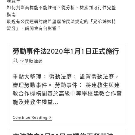
理變革
如何判斷商標能不能註冊？從分析、檢索到可行性完整
指南
最近有公民連署討論希望廢除民法規定的「兄弟姊妹特
留分」，請問會有何影響？
勞動事件法2020年1月1日正式施行
Post
李明勳律師
author:
重點大整理： 勞動法庭： 設置勞動法庭，
審理勞動事件。 勞動事件： 將建教生與建
教合作機構間基於高級中等學校建教合作實
施及建教生權益...
勞
Continue Reading
動
事
件