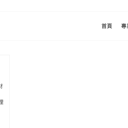
首頁
專
財
，
理