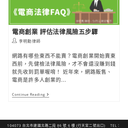
電商創業 評估法律風險五步驟
Post
李明勳律師
author:
網路有哪些東西不能賣？電商創業開始賣東
西前，先健檢法律風險，才不會還沒賺到錢
就先收到罰單喔唷！ 近年來，網路販售、
電商是許多人創業的...
電
Continue Reading
商
創
業
評
估
法
104073 台北市建國北路二段 86 號 6 樓 (行天宮二號出口) TEL：
律