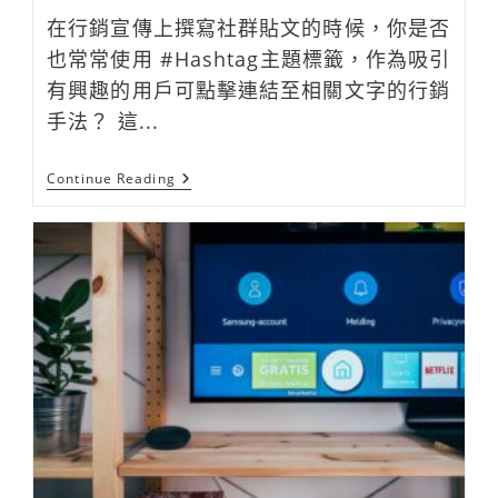
在行銷宣傳上撰寫社群貼文的時候，你是否
也常常使用 #Hashtag主題標籤，作為吸引
有興趣的用戶可點擊連結至相關文字的行銷
手法？ 這...
社
Continue Reading
群
#Hashtag
使
用
上
的
爭
議
探
討