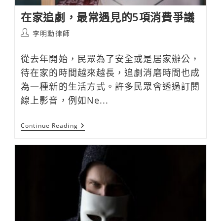
在家追劇，最常遇見的5項消費爭議
Post
李明勳律師
author:
從去年開始，民眾為了安全或是居家辦公，
待在家的時間越來越長，追劇消磨時間也成
為一種新的生活方式。許多民眾會透過訂閱
線上影音，例如Ne...
在
Continue Reading
家
追
劇，
最
常
遇
見
的
5
項
消
費