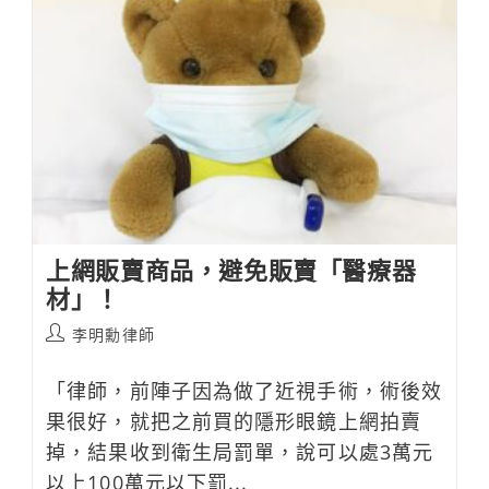
了
嗎？
技
術
的
濫
用
與
法
律
責
任！
上網販賣商品，避免販賣「醫療器
材」！
Post
李明勳律師
author:
「律師，前陣子因為做了近視手術，術後效
果很好，就把之前買的隱形眼鏡上網拍賣
掉，結果收到衛生局罰單，說可以處3萬元
以上100萬元以下罰...