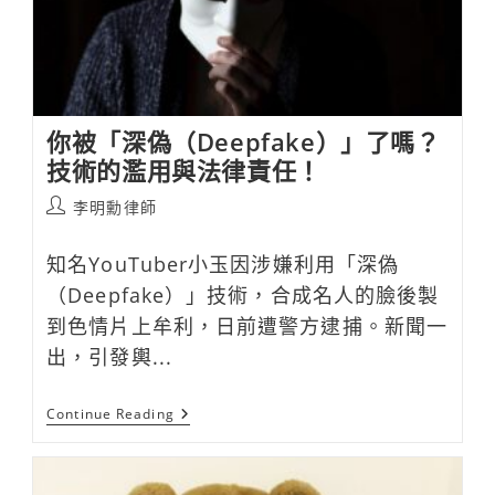
爭
議
你被「深偽（Deepfake）」了嗎？
技術的濫用與法律責任！
Post
李明勳律師
author:
知名YouTuber小玉因涉嫌利用「深偽
（Deepfake）」技術，合成名人的臉後製
到色情片上牟利，日前遭警方逮捕。新聞一
出，引發輿...
你
Continue Reading
被
「深
偽
（Deepfake）」