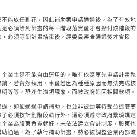
然不能放任亂花，因此補助案申請通過後，為了有效地
就是必須等到計畫的每一階段落實後才會撥付該階段的
款，必須等到計畫結束後，經委員審查通過後才會撥
，企業主是不能自由運用的。唯有依照原先申請計畫執
核銷。若貿然領用，事後若因為種種原因而無法完成核
證明等等，恐產生溢領現象，而被政府追回相關款項。
通過，即便通過申請補助，也並非被動等待受益這麼簡
除了必須按計劃階段執行外，還必須遵守政府繁瑣規定
往企業為股東負責就好，未依法建立會計制度，股東也
補助通過，為了執行補助計畫，勢必被調整企業內部流