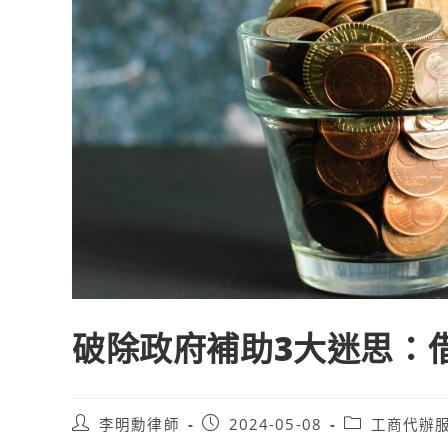
破除政府補助3大迷思：
Post
Post
Post
李明勳律師
2024-05-08
工商代辦
author:
published:
category: